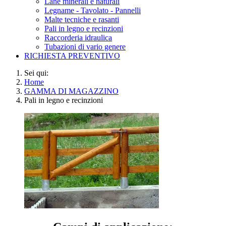
Lane minerali e naturali
Legname - Tavolato - Pannelli
Malte tecniche e rasanti
Pali in legno e recinzioni
Raccorderia idraulica
Tubazioni di vario genere
RICHIESTA PREVENTIVO
Sei qui:
Home
GAMMA DI MAGAZZINO
Pali in legno e recinzioni