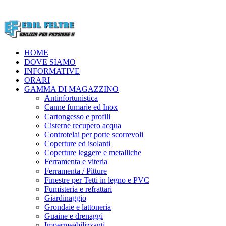
HOME
DOVE SIAMO
INFORMATIVE
ORARI
GAMMA DI MAGAZZINO
Antinfortunistica
Canne fumarie ed Inox
Cartongesso e profili
Cisterne recupero acqua
Controtelai per porte scorrevoli
Coperture ed isolanti
Coperture leggere e metalliche
Ferramenta e viteria
Ferramenta / Pitture
Finestre per Tetti in legno e PVC
Fumisteria e refrattari
Giardinaggio
Grondaie e lattoneria
Guaine e drenaggi
Impermeabilizzanti