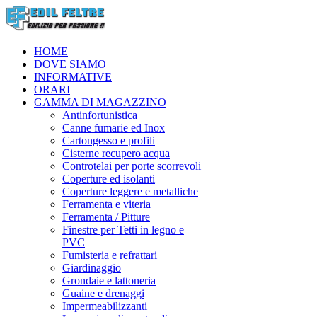
HOME
DOVE SIAMO
INFORMATIVE
ORARI
GAMMA DI MAGAZZINO
Antinfortunistica
Canne fumarie ed Inox
Cartongesso e profili
Cisterne recupero acqua
Controtelai per porte scorrevoli
Coperture ed isolanti
Coperture leggere e metalliche
Ferramenta e viteria
Ferramenta / Pitture
Finestre per Tetti in legno e
PVC
Fumisteria e refrattari
Giardinaggio
Grondaie e lattoneria
Guaine e drenaggi
Impermeabilizzanti