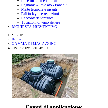
Lane minerali e naturali
Legname - Tavolato - Pannelli
Malte tecniche e rasanti
Pali in legno e recinzioni
Raccorderia idraulica
Tubazioni di vario genere
RICHIESTA PREVENTIVO
Sei qui:
Home
GAMMA DI MAGAZZINO
Cisterne recupero acqua
Campi di applicazione: