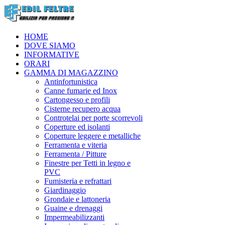
HOME
DOVE SIAMO
INFORMATIVE
ORARI
GAMMA DI MAGAZZINO
Antinfortunistica
Canne fumarie ed Inox
Cartongesso e profili
Cisterne recupero acqua
Controtelai per porte scorrevoli
Coperture ed isolanti
Coperture leggere e metalliche
Ferramenta e viteria
Ferramenta / Pitture
Finestre per Tetti in legno e
PVC
Fumisteria e refrattari
Giardinaggio
Grondaie e lattoneria
Guaine e drenaggi
Impermeabilizzanti