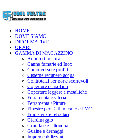
HOME
DOVE SIAMO
INFORMATIVE
ORARI
GAMMA DI MAGAZZINO
Antinfortunistica
Canne fumarie ed Inox
Cartongesso e profili
Cisterne recupero acqua
Controtelai per porte scorrevoli
Coperture ed isolanti
Coperture leggere e metalliche
Ferramenta e viteria
Ferramenta / Pitture
Finestre per Tetti in legno e PVC
Fumisteria e refrattari
Giardinaggio
Grondaie e lattoneria
Guaine e drenaggi
Impermeabilizzanti