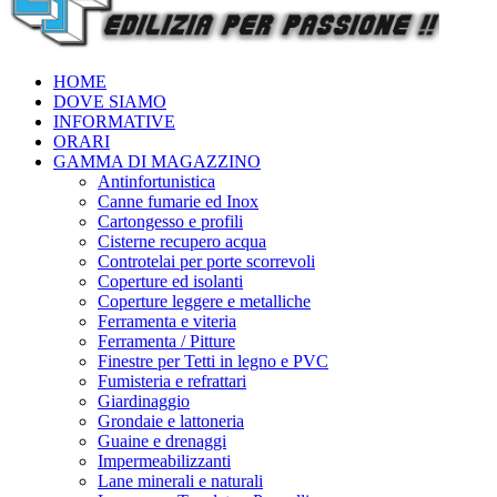
HOME
DOVE SIAMO
INFORMATIVE
ORARI
GAMMA DI MAGAZZINO
Antinfortunistica
Canne fumarie ed Inox
Cartongesso e profili
Cisterne recupero acqua
Controtelai per porte scorrevoli
Coperture ed isolanti
Coperture leggere e metalliche
Ferramenta e viteria
Ferramenta / Pitture
Finestre per Tetti in legno e PVC
Fumisteria e refrattari
Giardinaggio
Grondaie e lattoneria
Guaine e drenaggi
Impermeabilizzanti
Lane minerali e naturali