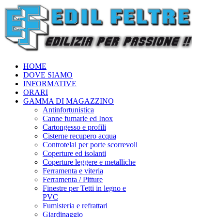
HOME
DOVE SIAMO
INFORMATIVE
ORARI
GAMMA DI MAGAZZINO
Antinfortunistica
Canne fumarie ed Inox
Cartongesso e profili
Cisterne recupero acqua
Controtelai per porte scorrevoli
Coperture ed isolanti
Coperture leggere e metalliche
Ferramenta e viteria
Ferramenta / Pitture
Finestre per Tetti in legno e
PVC
Fumisteria e refrattari
Giardinaggio