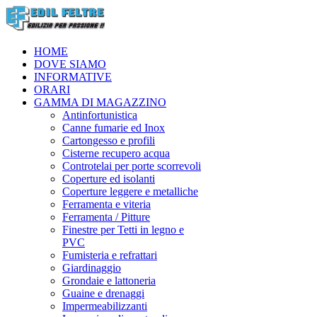
HOME
DOVE SIAMO
INFORMATIVE
ORARI
GAMMA DI MAGAZZINO
Antinfortunistica
Canne fumarie ed Inox
Cartongesso e profili
Cisterne recupero acqua
Controtelai per porte scorrevoli
Coperture ed isolanti
Coperture leggere e metalliche
Ferramenta e viteria
Ferramenta / Pitture
Finestre per Tetti in legno e
PVC
Fumisteria e refrattari
Giardinaggio
Grondaie e lattoneria
Guaine e drenaggi
Impermeabilizzanti