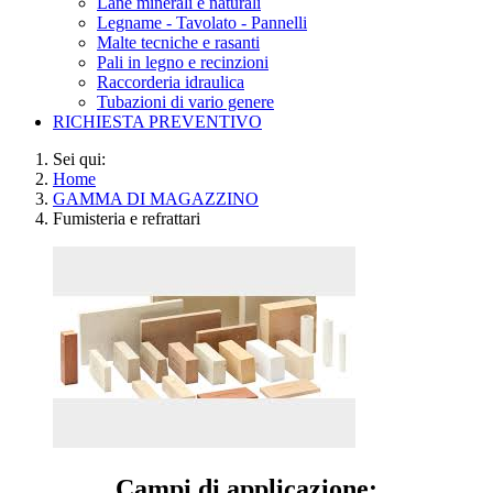
Lane minerali e naturali
Legname - Tavolato - Pannelli
Malte tecniche e rasanti
Pali in legno e recinzioni
Raccorderia idraulica
Tubazioni di vario genere
RICHIESTA PREVENTIVO
Sei qui:
Home
GAMMA DI MAGAZZINO
Fumisteria e refrattari
Campi di applicazione: