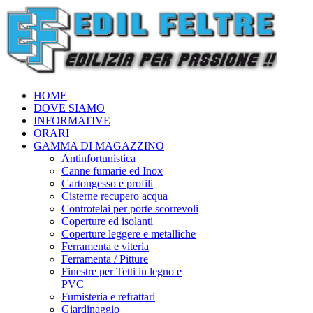
HOME
DOVE SIAMO
INFORMATIVE
ORARI
GAMMA DI MAGAZZINO
Antinfortunistica
Canne fumarie ed Inox
Cartongesso e profili
Cisterne recupero acqua
Controtelai per porte scorrevoli
Coperture ed isolanti
Coperture leggere e metalliche
Ferramenta e viteria
Ferramenta / Pitture
Finestre per Tetti in legno e
PVC
Fumisteria e refrattari
Giardinaggio