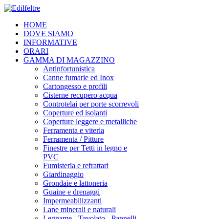
HOME
DOVE SIAMO
INFORMATIVE
ORARI
GAMMA DI MAGAZZINO
Antinfortunistica
Canne fumarie ed Inox
Cartongesso e profili
Cisterne recupero acqua
Controtelai per porte scorrevoli
Coperture ed isolanti
Coperture leggere e metalliche
Ferramenta e viteria
Ferramenta / Pitture
Finestre per Tetti in legno e
PVC
Fumisteria e refrattari
Giardinaggio
Grondaie e lattoneria
Guaine e drenaggi
Impermeabilizzanti
Lane minerali e naturali
Legname - Tavolato - Pannelli