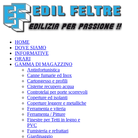
HOME
DOVE SIAMO
INFORMATIVE
ORARI
GAMMA DI MAGAZZINO
Antinfortunistica
Canne fumarie ed Inox
Cartongesso e profili
Cisterne recupero acqua
Controtelai per porte scorrevoli
Coperture ed isolanti
Coperture leggere e metalliche
Ferramenta e viteria
Ferramenta / Pitture
Finestre per Tetti in legno e
PVC
Fumisteria e refrattari
Giardinaggio