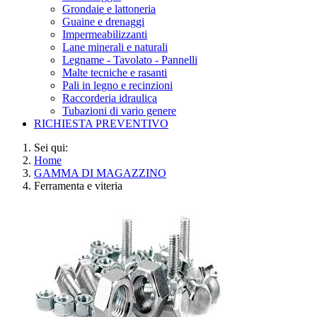
Grondaie e lattoneria
Guaine e drenaggi
Impermeabilizzanti
Lane minerali e naturali
Legname - Tavolato - Pannelli
Malte tecniche e rasanti
Pali in legno e recinzioni
Raccorderia idraulica
Tubazioni di vario genere
RICHIESTA PREVENTIVO
Sei qui:
Home
GAMMA DI MAGAZZINO
Ferramenta e viteria