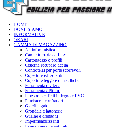
HOME
DOVE SIAMO
INFORMATIVE
ORARI
GAMMA DI MAGAZZINO
Antinfortunistica
Canne fumarie ed Inox
Cartongesso e profili
Cisterne recupero acqua
Controtelai per porte scorrevoli
Coperture ed isolanti
Coperture leggere e metalliche
Ferramenta e viteria
Ferramenta / Pitture
Finestre per Tetti in legno e PVC
Fumisteria e refrattari
Giardinaggio
Grondaie e lattoneria
Guaine e drenaggi
Impermeabilizzanti
Lane minerali e naturali