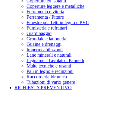
Coperture ed isolanti
Coperture leggere e metalliche
Ferramenta e viteria
Ferramenta / Pitture
Finestre per Tetti in legno e PVC
Fumisteria e refrattari
Giardinaggio
Grondaie e lattoneria
Guaine e drenaggi
Impermeabilizzanti
Lane minerali e naturali
Legname - Tavolato - Pannelli
Malte tecniche e rasanti
Pali in legno e recinzioni
Raccorderia idraulica
Tubazioni di vario genere
RICHIESTA PREVENTIVO