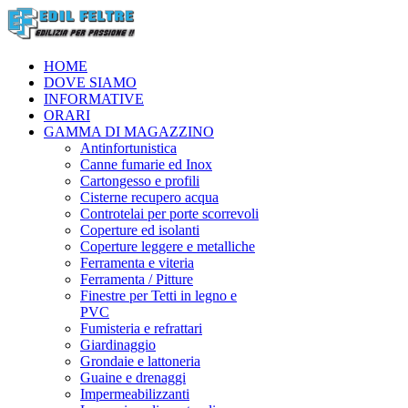
HOME
DOVE SIAMO
INFORMATIVE
ORARI
GAMMA DI MAGAZZINO
Antinfortunistica
Canne fumarie ed Inox
Cartongesso e profili
Cisterne recupero acqua
Controtelai per porte scorrevoli
Coperture ed isolanti
Coperture leggere e metalliche
Ferramenta e viteria
Ferramenta / Pitture
Finestre per Tetti in legno e
PVC
Fumisteria e refrattari
Giardinaggio
Grondaie e lattoneria
Guaine e drenaggi
Impermeabilizzanti