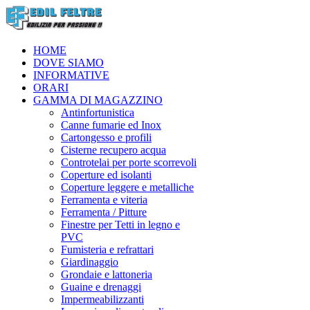
HOME
DOVE SIAMO
INFORMATIVE
ORARI
GAMMA DI MAGAZZINO
Antinfortunistica
Canne fumarie ed Inox
Cartongesso e profili
Cisterne recupero acqua
Controtelai per porte scorrevoli
Coperture ed isolanti
Coperture leggere e metalliche
Ferramenta e viteria
Ferramenta / Pitture
Finestre per Tetti in legno e
PVC
Fumisteria e refrattari
Giardinaggio
Grondaie e lattoneria
Guaine e drenaggi
Impermeabilizzanti