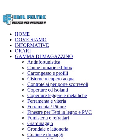
HOME
DOVE SIAMO
INFORMATIVE
ORARI
GAMMA DI MAGAZZINO
Antinfortunistica
Canne fumarie ed Inox
Cartongesso e profili
Cisterne recupero acqua
Controtelai per porte scorrevoli
Coperture ed isolanti
Coperture leggere e metalliche
Ferramenta e viteria
Ferramenta / Pitture
Finestre per Tetti in legno e PVC
Fumisteria e refrattari
Giardinaggio
Grondaie e lattoneria
Guaine e drenaggi